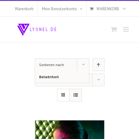
Zum
Inhalt
Warenkorb
Mein Benutzerkonto
WARENKORB
springen
Sortieren nach
Beliebtheit
Zeige
12 Produkte