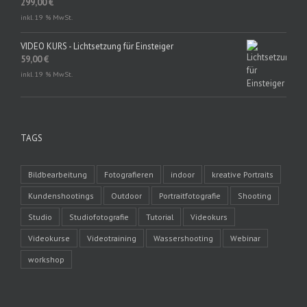
299,00
€
inkl. 19 % MwSt.
VIDEO KURS - Lichtsetzung für Einsteiger
59,00
€
inkl. 19 % MwSt.
TAGS
Bildbearbeitung
Fotografieren
indoor
kreative Portraits
Kundenshootings
Outdoor
Portraitfotografie
Shooting
Studio
Studiofotografie
Tutorial
Videokurs
Videokurse
Videotraining
Wassershooting
Webinar
workshop