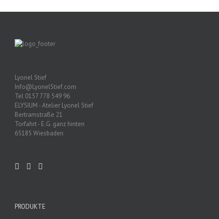
Lyonel Stief
Info@LyonelStief.com
Tel 0157 778 549 96
ELYSIUM - Atelier Lyonel Stief
Bertramstraße 21
Torfahrt - E.G. ganz hinten
65185 Wiesbaden
PRODUKTE