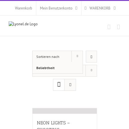
Zum
Inhalt
Warenkorb
Mein Benutzerkonto
WARENKORB
springen
Sortieren nach
Beliebtheit
Zeige
12 Produkte
NEON LIGHTS –