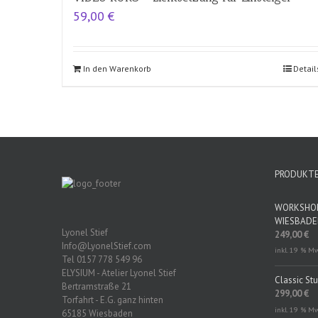
59,00
€
In den Warenkorb
Detail
PRODUKT
WORKSHOP 
WIESBAD
Lyonel Stief
249,00
€
Info@LyonelStief.com
inkl. 19 % M
Tel 0157 778 549 96
ELYSIUM - Atelier Lyonel Stief
Classic St
Bertramstraße 21
299,00
€
Torfahrt - E.G. ganz hinten
inkl. 19 % M
65185 Wiesbaden