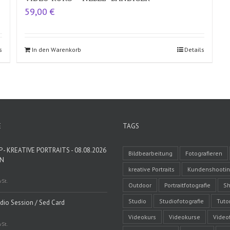
59,00
€
s
In den Warenkorb
Details
E
TAGS
- KREATIVE PORTRAITS - 08.08.2026
Bildbearbeitung
Fotografieren
EN
kreative Portraits
Kundenshooti
wSt.
Outdoor
Portraitfotografie
Sh
Studio
Studiofotografie
Tutor
udio Session / Sed Card
Videokurs
Videokurse
Video
wSt.