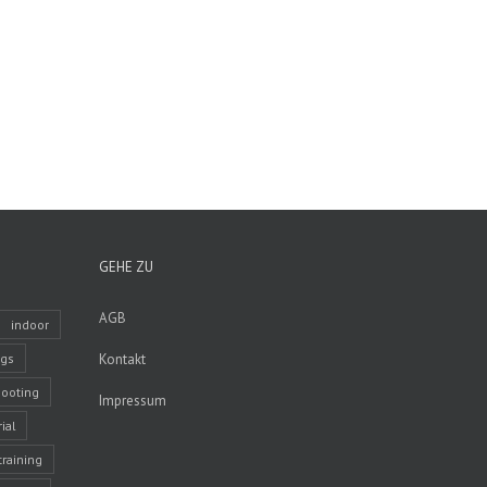
GEHE ZU
AGB
indoor
ngs
Kontakt
ooting
Impressum
ial
training