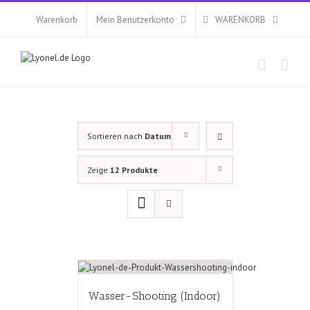
Zum
Inhalt
Warenkorb
Mein Benutzerkonto
WARENKORB
springen
Sortieren nach
Datum
Zeige
12 Produkte
Wasser-Shooting (Indoor)