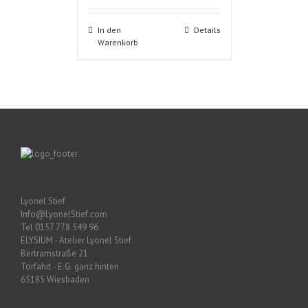
In den
Details
Warenkorb
Lyonel Stief
Info@LyonelStief.com
Tel 0157 778 549 96
ELYSIUM - Atelier Lyonel Stief
Bertramstraße 21
Torfahrt - E.G. ganz hinten
65185 Wiesbaden