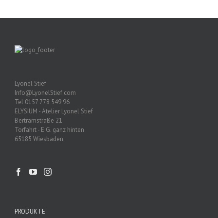
Lyonel Stief
Info@LyonelStief.com
Tel 0157 778 549 96
ELYSIUM - Atelier Lyonel Stief
Bertramstraße 21
Torfahrt - E.G. ganz hinten
65185 Wiesbaden
PRODUKTE