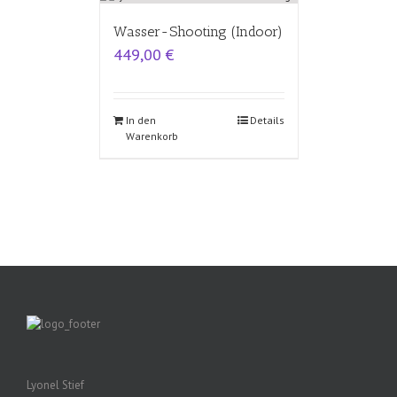
Wasser-Shooting (Indoor)
449,00
€
In den
Details
Warenkorb
Lyonel Stief