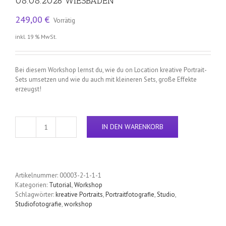
08.08.2026 WIESBADEN
249,00
€
Vorrätig
inkl. 19 % MwSt.
Bei diesem Workshop lernst du, wie du on Location kreative Portrait-
Sets umsetzen und wie du auch mit kleineren Sets, große Effekte
erzeugst!
IN DEN WARENKORB
WORKSHOP
-
KREATIVE
PORTRAITS
-
Artikelnummer:
00003-2-1-1-1
08.08.2026
Kategorien:
Tutorial
,
Workshop
WIESBADEN
Schlagwörter:
kreative Portraits
,
Portraitfotografie
,
Studio
,
Menge
Studiofotografie
,
workshop