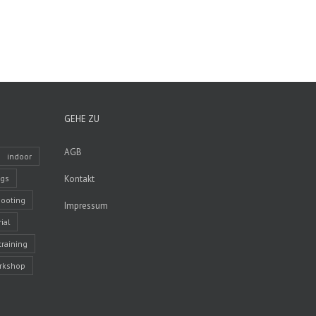
GEHE ZU
AGB
indoor
ngs
Kontakt
ooting
Impressum
ial
training
rkshop