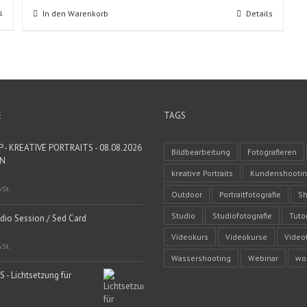
s
In den Warenkorb
Details
E
TAGS
- KREATIVE PORTRAITS - 08.08.2026
Bildbearbeitung
Fotografieren
EN
kreative Portraits
Kundenshooti
wSt.
Outdoor
Portraitfotografie
Sh
Studio
Studiofotografie
Tutor
udio Session / Sed Card
Videokurs
Videokurse
Video
wSt.
Wassershooting
Webinar
wo
 - Lichtsetzung für