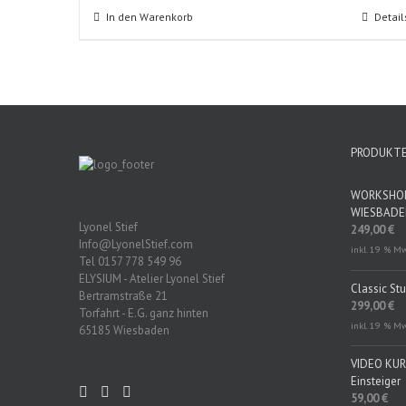
In den Warenkorb
Detail
PRODUKT
WORKSHOP 
WIESBAD
Lyonel Stief
249,00
€
Info@LyonelStief.com
inkl. 19 % M
Tel 0157 778 549 96
ELYSIUM - Atelier Lyonel Stief
Classic St
Bertramstraße 21
299,00
€
Torfahrt - E.G. ganz hinten
inkl. 19 % M
65185 Wiesbaden
VIDEO KURS
Einsteiger
59,00
€