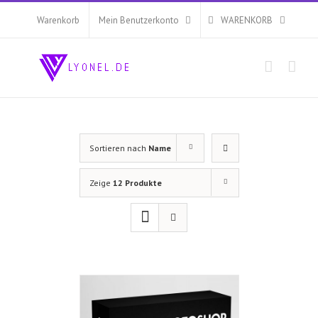
Zum
Inhalt
Warenkorb
Mein Benutzerkonto
WARENKORB
springen
Sortieren nach
Name
Zeige
12 Produkte