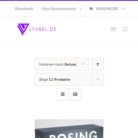
Zum
Inhalt
Warenkorb
Mein Benutzerkonto
WARENKORB
springen
Sortieren nach
Datum
Zeige
12 Produkte