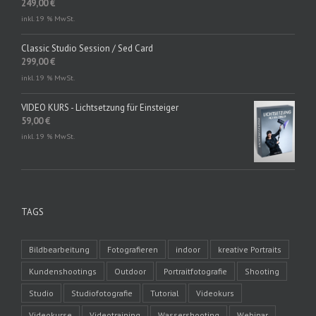
249,00
€
inkl. 19 % MwSt.
Classic Studio Session / Sed Card
299,00
€
inkl. 19 % MwSt.
VIDEO KURS - Lichtsetzung für Einsteiger
59,00
€
inkl. 19 % MwSt.
TAGS
Bildbearbeitung
Fotografieren
indoor
kreative Portraits
Kundenshootings
Outdoor
Portraitfotografie
Shooting
Studio
Studiofotografie
Tutorial
Videokurs
Videokurse
Videotraining
Wassershooting
Webinar