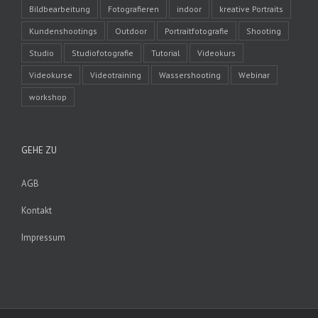
Bildbearbeitung
Fotografieren
indoor
kreative Portraits
Kundenshootings
Outdoor
Portraitfotografie
Shooting
Studio
Studiofotografie
Tutorial
Videokurs
Videokurse
Videotraining
Wassershooting
Webinar
workshop
GEHE ZU
AGB
Kontakt
Impressum