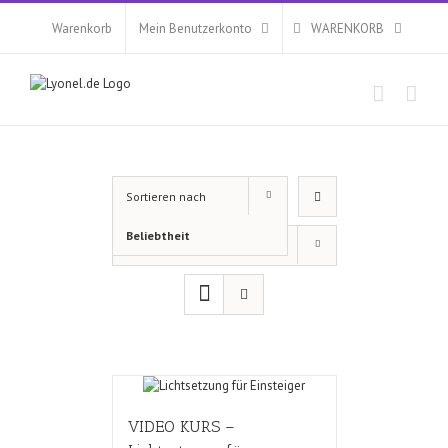
Zum
Inhalt
Warenkorb
Mein Benutzerkonto
WARENKORB
springen
Sortieren nach
Beliebtheit
Zeige
12 Produkte
VIDEO KURS –