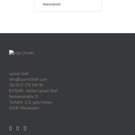
Warenkorb
Lyonel Stief
Info@LyonelStief.com
Tel 0157 778 549 96
ELYSIUM - Atelier Lyonel Stief
Bertramstraße 21
Torfahrt - E.G. ganz hinten
65185 Wiesbaden