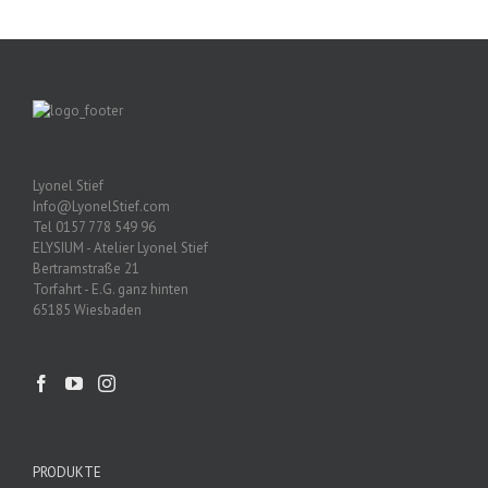
Lyonel Stief
Info@LyonelStief.com
Tel 0157 778 549 96
ELYSIUM - Atelier Lyonel Stief
Bertramstraße 21
Torfahrt - E.G. ganz hinten
65185 Wiesbaden
PRODUKTE