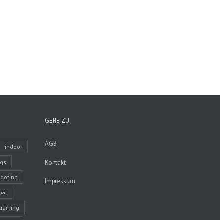
GEHE ZU
AGB
indoor
ngs
Kontakt
ooting
Impressum
ial
training