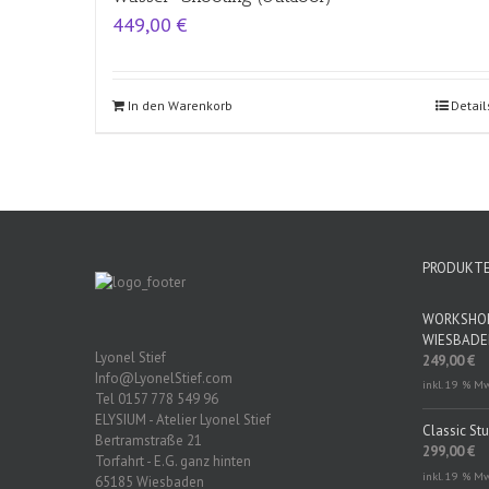
449,00
€
In den Warenkorb
Detail
PRODUKT
WORKSHOP 
WIESBAD
Lyonel Stief
249,00
€
Info@LyonelStief.com
inkl. 19 % M
Tel 0157 778 549 96
ELYSIUM - Atelier Lyonel Stief
Classic St
Bertramstraße 21
299,00
€
Torfahrt - E.G. ganz hinten
inkl. 19 % M
65185 Wiesbaden