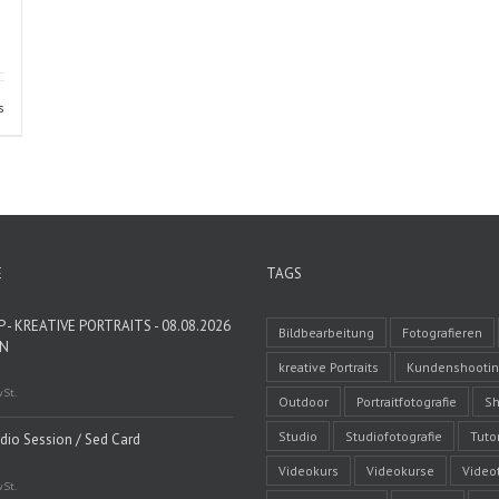
s
E
TAGS
- KREATIVE PORTRAITS - 08.08.2026
Bildbearbeitung
Fotografieren
EN
kreative Portraits
Kundenshooti
wSt.
Outdoor
Portraitfotografie
Sh
Studio
Studiofotografie
Tutor
udio Session / Sed Card
Videokurs
Videokurse
Video
wSt.