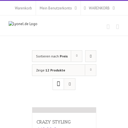
Zum
Inhalt
Warenkorb
Mein Benutzerkonto
WARENKORB
springen
Sortieren nach
Preis
Zeige
12 Produkte
CRAZY STYLING