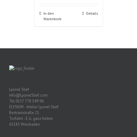
In den
Details
Warenkorb
Lyonel Stief
Info@LyonelStief.com
Tel 0157 778 549 96
ELYSIUM - Atelier Lyonel Stief
Bertramstraße 21
Torfahrt - E.G. ganz hinten
65185 Wiesbaden