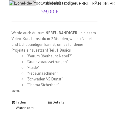
VIDEO KURS – NEBEL-BÄNDIGER
59,00
€
Werde auch du zum
NEBEL-BÄNDIGER
! In diesem
Video-Kurs lernst du in 2 Stunden, wie du Nebel
und Licht bändigen kannst, um es für deine
Projekte einzusetzen!
Teil 1 Basics
"Warum überhaupt Nebel?"
"Grundvoraussetzungen"
"Fluide"
"Nebelmaschinen"
"Schwaden VS Dunst"
"Thema Sicherheit"
uvm.
In den
Details
Warenkorb