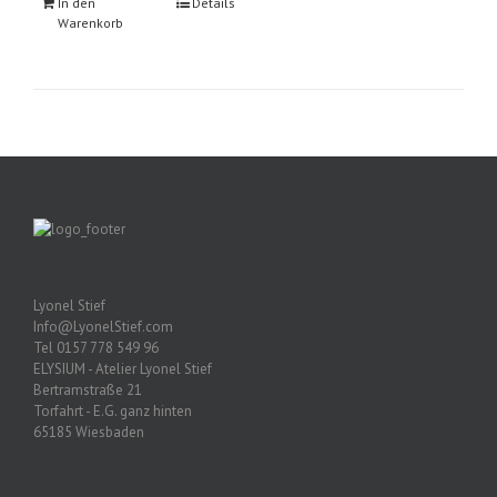
In den
Details
Warenkorb
Lyonel Stief
Info@LyonelStief.com
Tel 0157 778 549 96
ELYSIUM - Atelier Lyonel Stief
Bertramstraße 21
Torfahrt - E.G. ganz hinten
65185 Wiesbaden