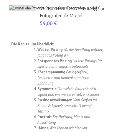
VIDEO TRAINING – Posing für
Fotografen & Models
59,00
€
Die Kapitel im Überblick:
Was ist Posing
Wo die Handlung aufhört,
fängt das Posing an.
Entspanntes Posing
Lockere Posings für
Lifestyle und einfache Fotoshoots
Körperspannung
Posingaufbau,
Geometrie und binnenkörperliche
Spannung
Symmetrie
Für welche Bilder sie sich
eignet und wie wir sie einsetzen können
Posing Anweisungen
Vom Großen ins
Kleine & Lyonels spezielle "Cueing"-
Technik
Portrait
Kopfhaltung, Mimik und
Ausrichtung
Hände
Was können wir hier von