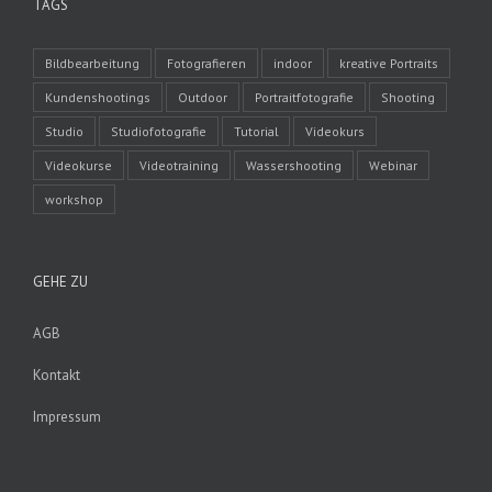
TAGS
Bildbearbeitung
Fotografieren
indoor
kreative Portraits
Kundenshootings
Outdoor
Portraitfotografie
Shooting
Studio
Studiofotografie
Tutorial
Videokurs
Videokurse
Videotraining
Wassershooting
Webinar
workshop
GEHE ZU
AGB
Kontakt
Impressum