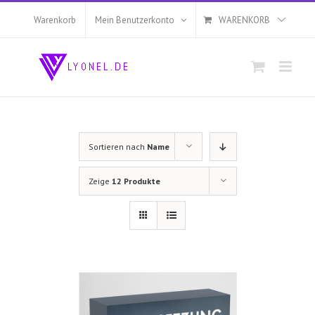
Zum
Inhalt
Warenkorb
Mein Benutzerkonto
WARENKORB
springen
Sortieren nach
Name
Zeige
12 Produkte