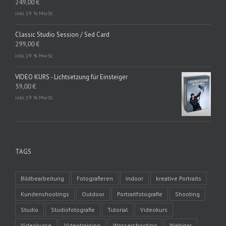
249,00
€
inkl. 19 % MwSt.
Classic Studio Session / Sed Card
299,00
€
inkl. 19 % MwSt.
VIDEO KURS - Lichtsetzung für Einsteiger
59,00
€
inkl. 19 % MwSt.
TAGS
Bildbearbeitung
Fotografieren
indoor
kreative Portraits
Kundenshootings
Outdoor
Portraitfotografie
Shooting
Studio
Studiofotografie
Tutorial
Videokurs
Videokurse
Videotraining
Wassershooting
Webinar