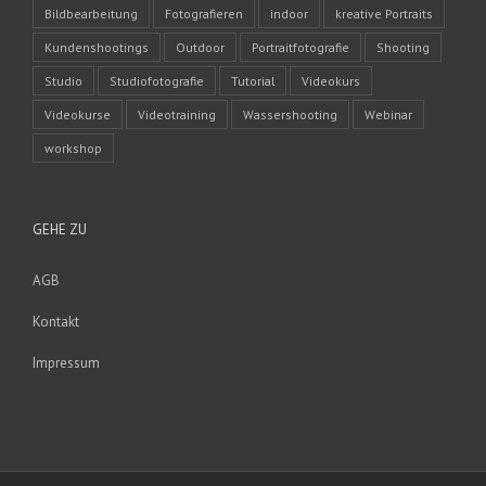
Bildbearbeitung
Fotografieren
indoor
kreative Portraits
Kundenshootings
Outdoor
Portraitfotografie
Shooting
Studio
Studiofotografie
Tutorial
Videokurs
Videokurse
Videotraining
Wassershooting
Webinar
workshop
GEHE ZU
AGB
Kontakt
Impressum