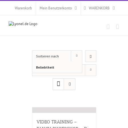
Zum
Inhalt
Warenkorb
Mein Benutzerkonto
WARENKORB
springen
Sortieren nach
Beliebtheit
Zeige
12 Produkte
VIDEO TRAINING –