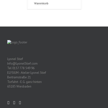
Warenkorb
Lyonel Stief
Info@LyonelStief.com
Tel 0157 778 549 96
ELYSIUM - Atelier Lyonel Stief
Bertramstraße 21
Torfahrt - E.G. ganz hinten
65185 Wiesbaden