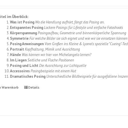
itel im Überblick:
Was ist Posing
Wo die Handlung aufhört, fängt das Posing an.
Entspanntes Posing
Lockere Posings für Lifestyle und einfache Fotoshoots
Körperspannung
Posingaufbau, Geometrie und binnenkörperliche Spannung
Symmetrie
Für welche Bilder sie sich eignet und wie wir sie einsetzen können
Posing Anweisungen
Vom Großen ins Kleine & Lyonels spezielle "Cueing"-Tec
Portrait
Kopfhaltung, Mimik und Ausrichtung
Hände
Was können wir hier von Michelangelo lernen?
Im Liegen
Seitliche und Flache Positionen
Posing und Licht
Die Ausrichtung zur Lichtquelle
Accessoires
Posingbeispiele mit einem Hut
Dramatisches Posing
Unterschiedliche Bildbeispiele für ausgefallene Insze
n Warenkorb
Details