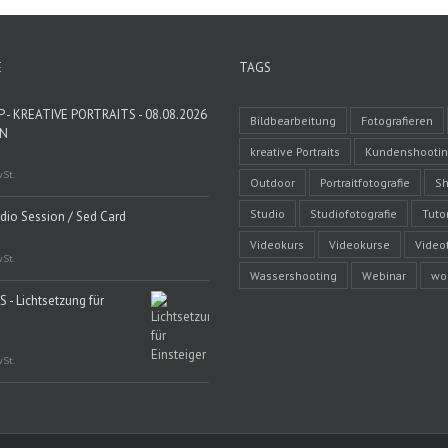
E
TAGS
- KREATIVE PORTRAITS - 08.08.2026
Bildbearbeitung
Fotografieren
EN
kreative Portraits
Kundenshooti
wSt.
Outdoor
Portraitfotografie
Sh
Studio
Studiofotografie
Tutor
udio Session / Sed Card
Videokurs
Videokurse
Video
wSt.
Wassershooting
Webinar
wo
 - Lichtsetzung für
wSt.