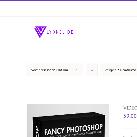
Zum
Inhalt
springen
Sortieren nach
Datum
Zeige
12 Produkte
VIDEO
59,0