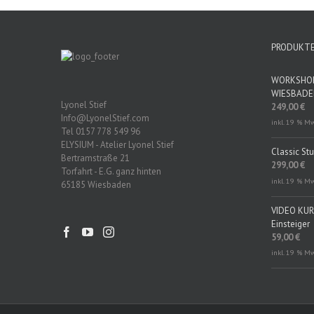
PRODUKT
WORKSHOP 
WIESBAD
Lyonel Stief
249,00
€
Info@LyonelStief.com
inkl. 19 % M
Tel 0157 778 549 96
ELYSIUM - Atelier Lyonel Stief
Classic St
Bertramstraße 21
299,00
€
Torfahrt - E.G. ganz hinten
inkl. 19 % M
65185 Wiesbaden
VIDEO KURS
Einsteiger
59,00
€
inkl. 19 % M