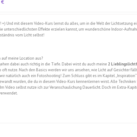
0
€
 =) Und mit diesem Video-Kurs lernst du alles, um in die Welt der Lichtsetzung e
n die unterschiedlichsten Effekte erzielen kannst, um wunderschöne Indoor-Aufna
rständnis vom Licht selbst!
h auf meine Location aus?
hen dabei auch richtig in die Tiefe. Dabei wirst du auch meine
2 Lieblingslich
 oft nutze. Nach den Basics werden wir uns ansehen, wie Licht auf Gesichter fäll
r natürlich auch ein Fotoshooting! Zum Schluss gibt es im Kapitel „Inspiration
gewandt wurden, die du in diesem Video-Kurs kennenlernen wirst. Alle Technike
Im Video selbst nutze ich zur Veranschaulichung Dauerlicht. Doch im Extra-Kapite
 verwendet.