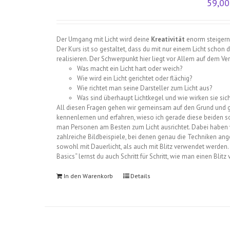
59,0
Der Umgang mit Licht wird deine
Kreativität
enorm steigern!
Der Kurs ist so gestaltet, dass du mit nur einem Licht scho
realisieren. Der Schwerpunkt hier liegt vor Allem auf dem Ve
Was macht ein Licht hart oder weich?
Wie wird ein Licht gerichtet oder flächig?
Wie richtet man seine Darsteller zum Licht aus?
Was sind überhaupt Lichtkegel und wie wirken sie sic
All diesen Fragen gehen wir gemeinsam auf den Grund und ge
kennenlernen und erfahren, wieso ich gerade diese beiden so
man Personen am Besten zum Licht ausrichtet. Dabei haben wi
zahlreiche Bildbeispiele, bei denen genau die Techniken an
sowohl mit Dauerlicht, als auch mit Blitz verwendet werden. 
Basics“ lernst du auch Schritt für Schritt, wie man einen Blitz
In den Warenkorb
Details