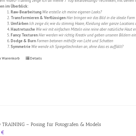
sem Video-Training zeige ich dir meine 7 Top Bearbeitungs-Techniken, mit denen
en im Überblick:
Raw-Bearbeitung
Wie erstelle ich meine eigenen Looks?
Transformieren & Verflüssigen
Hier bringen wir das Bild in die ideale Form
Umfärben
Ich zeige dir, wie du stimmig Haare, Kleidung oder ganze Location
Hautretusche
Wie wir mit einfachen Mitteln eine reine aber natürliche Haut e
Fancy Texturen
Hier werden wir richtig Kreativ und geben unseren Bildern e
Dodge & Burn
Formen betonen mithilfe von Licht und Schatten
Symmetrie
Wie wende ich Spiegeltechniken an, ohne dass es auffällt?
n Warenkorb
Details
 TRAINING – Posing für Fotografen & Models
0
€