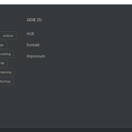
GEHE ZU
AGB
indoor
ngs
Kontakt
ooting
Impressum
ial
training
rkshop