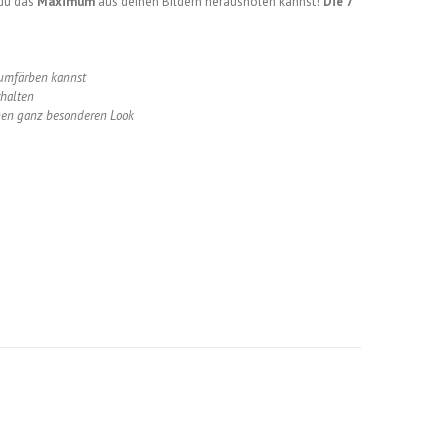
 du das
Maximum
aus deinen Bildern herausholen kannst!
Die 7
s umfärben kannst
rhalten
inen ganz besonderen Look