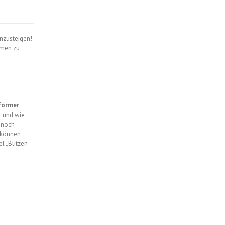
inzusteigen!
hmen zu
tformer
t und wie
“ noch
n können
l „Blitzen