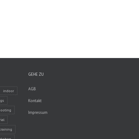
GEHE ZU
AGB
indoor
ngs
Kontakt
ooting
Impressum
ial
training
rkshop