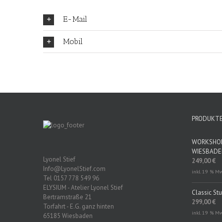
E-Mail
Mobil
PRODUKT
WORKSHOP 
WIESBAD
Lyonel Stief
249,00
€
Info@LyonelStief.com
inkl. 19 % M
Tel 0157 778 549 96
ELYSIUM - Atelier Lyonel Stief
Classic St
Bertramstraße 21
299,00
€
Torfahrt - E.G. ganz hinten
inkl. 19 % M
65185 Wiesbaden