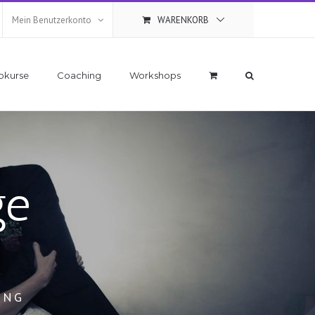
Mein Benutzerkonto
WARENKORB
okurse
Coaching
Workshops
ge
ING