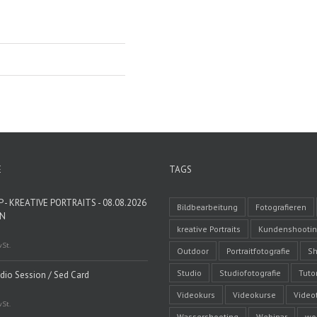
E
TAGS
- KREATIVE PORTRAITS - 08.08.2026
Bildbearbeitung
Fotografieren
EN
kreative Portraits
Kundenshooti
wSt.
Outdoor
Portraitfotografie
Sh
Studio
Studiofotografie
Tutor
udio Session / Sed Card
Videokurs
Videokurse
Video
wSt.
Wassershooting
Webinar
wo