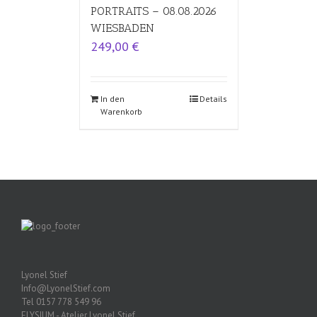
PORTRAITS – 08.08.2026
WIESBADEN
249,00
€
In den
Details
Warenkorb
Lyonel Stief
Info@LyonelStief.com
Tel 0157 778 549 96
ELYSIUM - Atelier Lyonel Stief