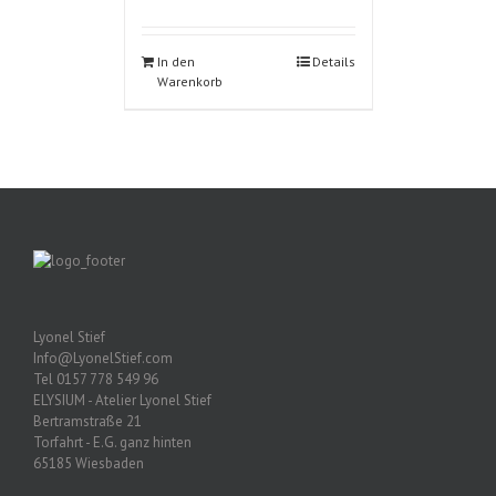
In den
Details
Warenkorb
Lyonel Stief
Info@LyonelStief.com
Tel 0157 778 549 96
ELYSIUM - Atelier Lyonel Stief
Bertramstraße 21
Torfahrt - E.G. ganz hinten
65185 Wiesbaden