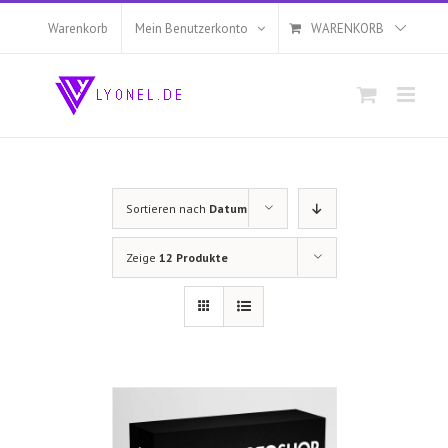
Zum
Inhalt
Warenkorb
Mein Benutzerkonto
WARENKORB
springen
Sortieren nach
Datum
Zeige
12 Produkte