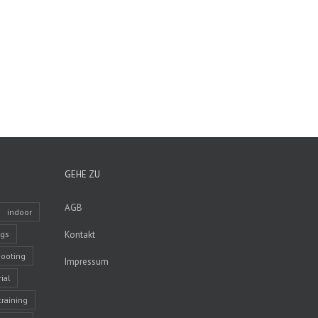
GEHE ZU
AGB
indoor
ngs
Kontakt
ooting
Impressum
ial
training