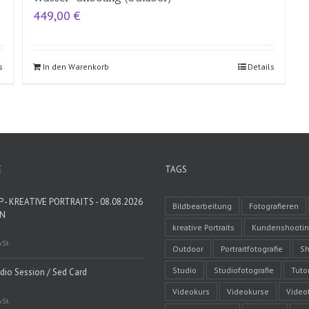
449,00
€
s
In den Warenkorb
Details
E
TAGS
- KREATIVE PORTRAITS - 08.08.2026
Bildbearbeitung
Fotografieren
EN
kreative Portraits
Kundenshooti
wSt.
Outdoor
Portraitfotografie
Sh
Studio
Studiofotografie
Tutor
udio Session / Sed Card
Videokurs
Videokurse
Video
wSt.