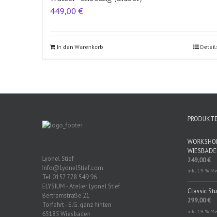
449,00
€
In den Warenkorb
Detail
PRODUKT
WORKSHOP 
WIESBAD
Lyonel Stief
249,00
€
Info@LyonelStief.com
inkl. 19 % M
Tel 0157 778 549 96
ELYSIUM - Atelier Lyonel Stief
Classic St
Bertramstraße 21
299,00
€
Torfahrt - E.G. ganz hinten
inkl. 19 % M
65185 Wiesbaden