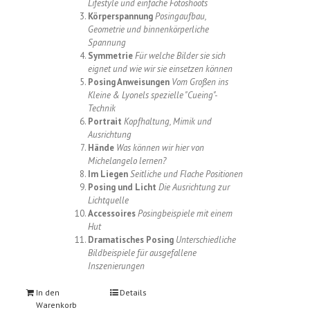
Lifestyle und einfache Fotoshoots
Körperspannung
Posingaufbau,
Geometrie und binnenkörperliche
Spannung
Symmetrie
Für welche Bilder sie sich
eignet und wie wir sie einsetzen können
Posing Anweisungen
Vom Großen ins
Kleine & Lyonels spezielle "Cueing"-
Technik
Portrait
Kopfhaltung, Mimik und
Ausrichtung
Hände
Was können wir hier von
Michelangelo lernen?
Im Liegen
Seitliche und Flache Positionen
Posing und Licht
Die Ausrichtung zur
Lichtquelle
Accessoires
Posingbeispiele mit einem
Hut
Dramatisches Posing
Unterschiedliche
Bildbeispiele für ausgefallene
Inszenierungen
In den
Details
Warenkorb