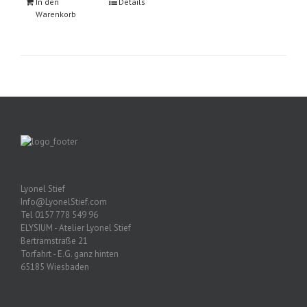
In den
Details
Warenkorb
Lyonel Stief
Info@LyonelStief.com
Tel 0157 778 549 96
ELYSIUM - Atelier Lyonel Stief
Bertramstraße 21
Torfahrt - E.G. ganz hinten
65185 Wiesbaden