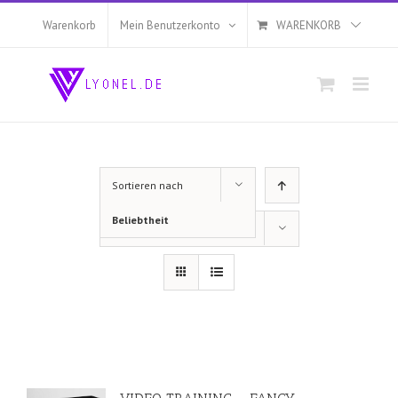
Zum
Inhalt
Warenkorb
Mein Benutzerkonto
WARENKORB
springen
Sortieren nach
Beliebtheit
Zeige
12 Produkte