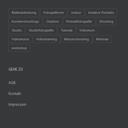
Bildbearbeitung
Fotografieren
indoor
kreative Portraits
Kundenshootings
Outdoor
Portraitfotografie
Shooting
Studio
Studiofotografie
Tutorial
Videokurs
Videokurse
Videotraining
Wassershooting
Webinar
workshop
GEHE ZU
AGB
Kontakt
Impressum