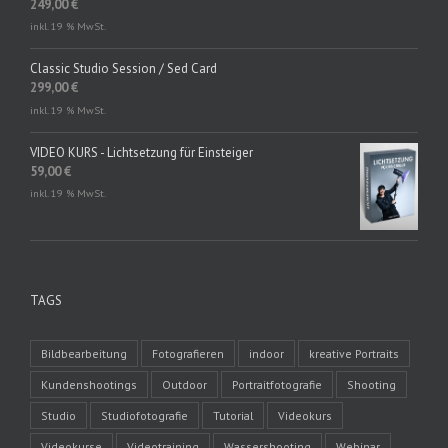
249,00
€
inkl. 19 % MwSt.
Classic Studio Session / Sed Card
299,00
€
inkl. 19 % MwSt.
VIDEO KURS - Lichtsetzung für Einsteiger
59,00
€
inkl. 19 % MwSt.
TAGS
Bildbearbeitung
Fotografieren
indoor
kreative Portraits
Kundenshootings
Outdoor
Portraitfotografie
Shooting
Studio
Studiofotografie
Tutorial
Videokurs
Videokurse
Videotraining
Wassershooting
Webinar