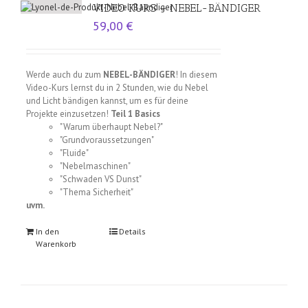
VIDEO KURS – NEBEL-BÄNDIGER
59,00
€
Werde auch du zum
NEBEL-BÄNDIGER
! In diesem
Video-Kurs lernst du in 2 Stunden, wie du Nebel
und Licht bändigen kannst, um es für deine
Projekte einzusetzen!
Teil 1 Basics
"Warum überhaupt Nebel?"
"Grundvoraussetzungen"
"Fluide"
"Nebelmaschinen"
"Schwaden VS Dunst"
"Thema Sicherheit"
uvm.
In den
Details
Warenkorb