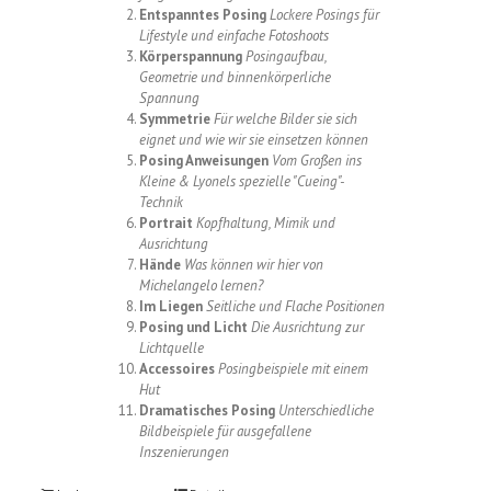
Entspanntes Posing
Lockere Posings für
Lifestyle und einfache Fotoshoots
Körperspannung
Posingaufbau,
Geometrie und binnenkörperliche
Spannung
Symmetrie
Für welche Bilder sie sich
eignet und wie wir sie einsetzen können
Posing Anweisungen
Vom Großen ins
Kleine & Lyonels spezielle "Cueing"-
Technik
Portrait
Kopfhaltung, Mimik und
Ausrichtung
Hände
Was können wir hier von
Michelangelo lernen?
Im Liegen
Seitliche und Flache Positionen
Posing und Licht
Die Ausrichtung zur
Lichtquelle
Accessoires
Posingbeispiele mit einem
Hut
Dramatisches Posing
Unterschiedliche
Bildbeispiele für ausgefallene
Inszenierungen