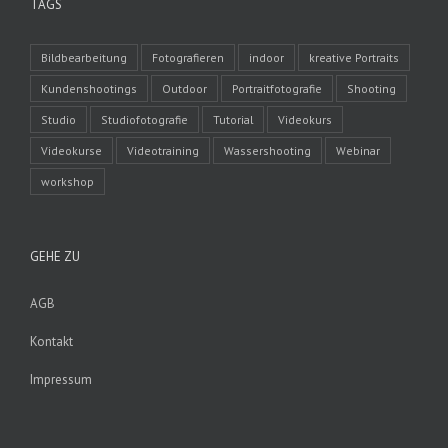
TAGS
Bildbearbeitung
Fotografieren
indoor
kreative Portraits
Kundenshootings
Outdoor
Portraitfotografie
Shooting
Studio
Studiofotografie
Tutorial
Videokurs
Videokurse
Videotraining
Wassershooting
Webinar
workshop
GEHE ZU
AGB
Kontakt
Impressum