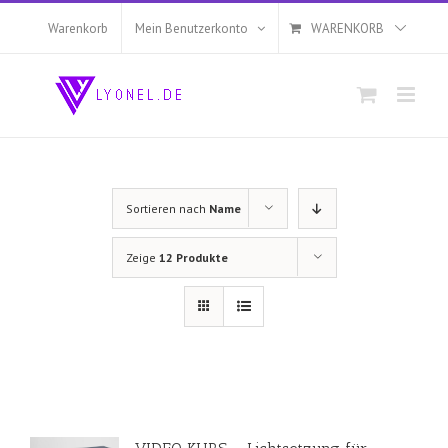
Zum
Inhalt
Warenkorb
Mein Benutzerkonto
WARENKORB
springen
Sortieren nach
Name
Zeige
12 Produkte