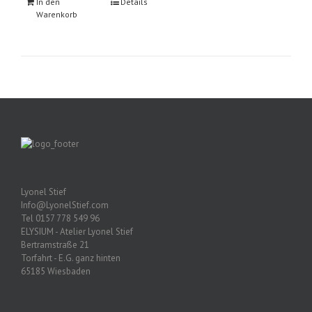
In den
Details
Warenkorb
Lyonel Stief
Info@LyonelStief.com
Tel 0157 778 549 96
ELYSIUM - Atelier Lyonel Stief
Bertramstraße 21
Torfahrt - E.G. ganz hinten
65185 Wiesbaden