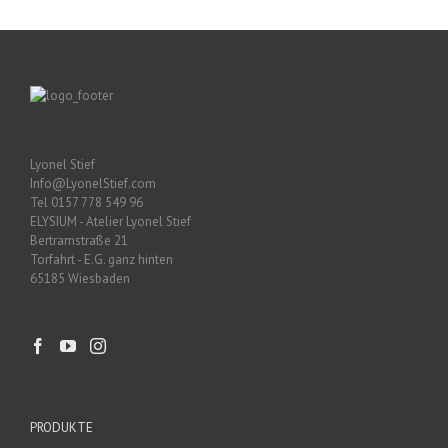
Lyonel Stief
Info@LyonelStief.com
Tel 0157 778 549 96
ELYSIUM - Atelier Lyonel Stief
Bertramstraße 21
Torfahrt - E.G. ganz hinten
65185 Wiesbaden
PRODUKTE