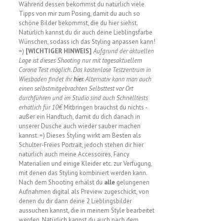
Während dessen bekommst du natürlich viele
Tipps von mir zum Posing, damit du auch so
schöne Bilder bekommst, die du hier siehst.
Natürlich kannst du dir auch deine Lieblingsfarbe
Wünschen, sodass ich das Styling anpassen kann!
=)
[WICHTIGER HINWEIS]
Aufgrund der aktuellen
Lage ist dieses Shooting nur mit tagesaktuellem
Corona Test möglich. Das kostenlose Testzentrum in
Wiesbaden findet ihr
hier
.
Alternativ kann man auch
einen selbstmitgebrachten Selbsttest vor Ort
durchführen und im Studio sind auch Schnelltests
erhätlich für 10€
Mitbringen brauchst du nichts -
außer ein Handtuch, damit du dich danach in
unserer Dusche auch wieder sauber machen
kannst. =) Dieses Styling wirkt am Besten als
Schulter-Freies Portrait, jedoch stehen dir hier
natürlich auch meine Accessoires, Fancy
Materialien und einige Kleider etc. zur Verfügung,
mit denen das Styling kombiniert werden kann.
Nach dem Shooting erhälst du
alle
gelungenen
Aufnahmen digital als Preview zugeschickt, von
denen du dir dann deine 2 Lieblingsbilder
aussuchen kannst, die in meinem Style bearbeitet
werden. Natürlich kannst du auch nach dem