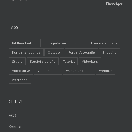
inkl. 19 % MwSt.
TAGS
Bildbearbeitung
Fotografieren
indoor
kreative Portraits
Kundenshootings
Outdoor
Portraitfotografie
Shooting
Studio
Studiofotografie
Tutorial
Videokurs
Videokurse
Videotraining
Wassershooting
Webinar
workshop
GEHE ZU
AGB
Kontakt