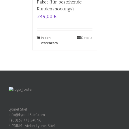
Paket (für bestehende
Kundenshootings)
249,00
€
In den
Details
Warenkorb
Lyonel Stief
Info@LyonelStief.com
Tel 0157 778 549 96
ELYSIUM - Atelier Lyonel Stief