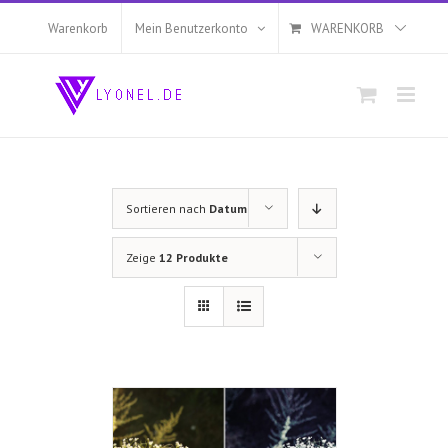
Zum
Inhalt
Warenkorb
Mein Benutzerkonto
WARENKORB
springen
Sortieren nach
Datum
Zeige
12 Produkte