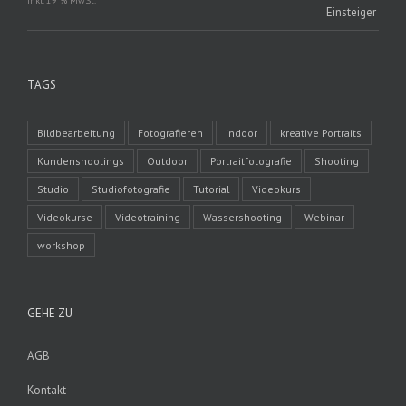
inkl. 19 % MwSt.
TAGS
Bildbearbeitung
Fotografieren
indoor
kreative Portraits
Kundenshootings
Outdoor
Portraitfotografie
Shooting
Studio
Studiofotografie
Tutorial
Videokurs
Videokurse
Videotraining
Wassershooting
Webinar
workshop
GEHE ZU
AGB
Kontakt