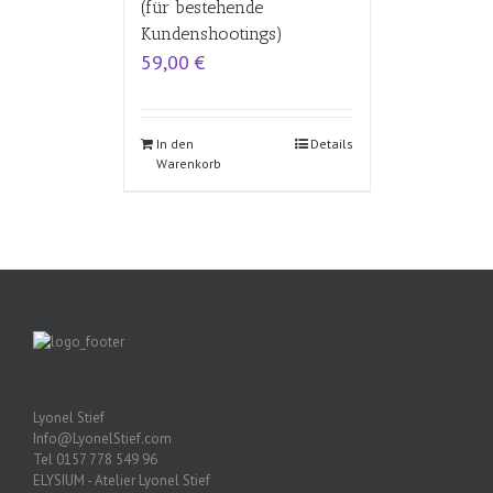
(für bestehende
Kundenshootings)
59,00
€
In den
Details
Warenkorb
Lyonel Stief
Info@LyonelStief.com
Tel 0157 778 549 96
ELYSIUM - Atelier Lyonel Stief