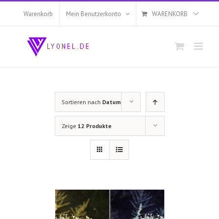
Zum
Inhalt
Warenkorb
Mein Benutzerkonto
WARENKORB
springen
Sortieren nach
Datum
Zeige
12 Produkte