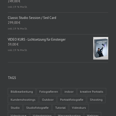
249,00
€
inkl. 19 % MwSt.
Classic Studio Session / Sed Card
299,00
€
inkl. 19 % MwSt.
VIDEO KURS - Lichtsetzung für Einsteiger
59,00
€
inkl. 19 % MwSt.
TAGS
Bildbearbeitung
Fotografieren
indoor
kreative Portraits
Kundenshootings
Outdoor
Portraitfotografie
Shooting
Studio
Studiofotografie
Tutorial
Videokurs
Videokurse
Videotraining
Wassershooting
Webinar